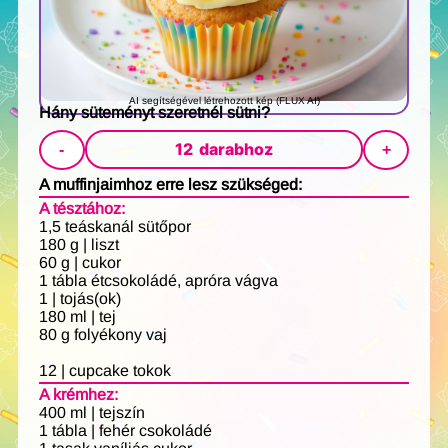
AI segítségével létrehozott kép (FLUX AI)
Hány süteményt szeretnél sütni?
12
darabhoz
-
+
A muffinjaimhoz erre lesz szükséged:
A tésztához:
1,5 teáskanál sütőpor
180 g | liszt
60 g | cukor
1 tábla étcsokoládé, apróra vágva
1 | tojás(ok)
180 ml | tej
80 g folyékony vaj
12 | cupcake tokok
A krémhez:
400 ml | tejszín
1 tábla | fehér csokoládé