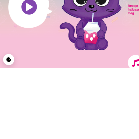
Recept
hallgas
meg
© 2026 CupCakeCats által Blue Ocean Entertainment AG