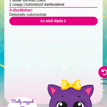
1 tasak vaníliás cukor
2 csepp | különböző ételfestékek
A díszítéshez:
Dekoratív cukorszórat
Az első lépés
AI-
jal
készí
hang
Molly vagyok