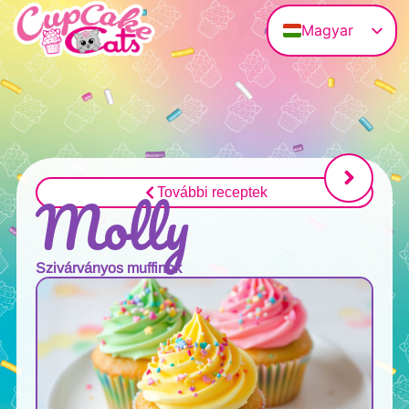
Magyar
Deutsch
English (UK)
Français
Polski
Italiano
Molly
További receptek
Szivárványos muffinok