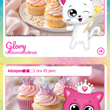
AI-jal (Flux AI) készített kép
Glory
Unikornismuffinok
közepes
1 óra 45 perc