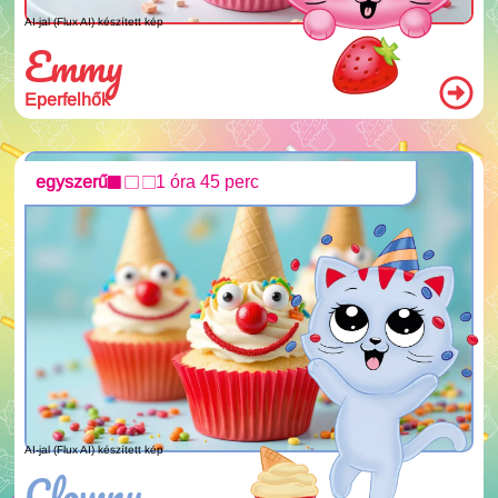
AI-jal (Flux AI) készített kép
Emmy
Eperfelhők
egyszerű
1 óra 45 perc
AI-jal (Flux AI) készített kép
Clowny