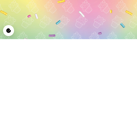
© 2026 CupCakeCats által Blue Ocean Entertainment AG