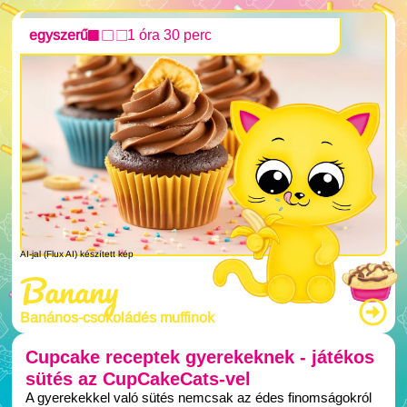
egyszerű
1 óra 30 perc
AI-jal (Flux AI) készített kép
Banany
Banános-csokoládés muffinok
Cupcake receptek gyerekeknek - játékos
sütés az CupCakeCats-vel
A gyerekekkel való sütés nemcsak az édes finomságokról