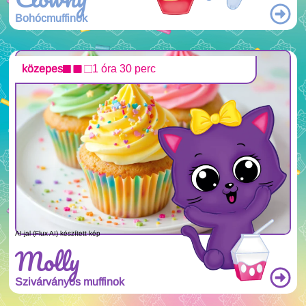
Bohócmuffinok
közepes
1 óra 30 perc
AI-jal (Flux AI) készített kép
Molly
Szivárványos muffinok