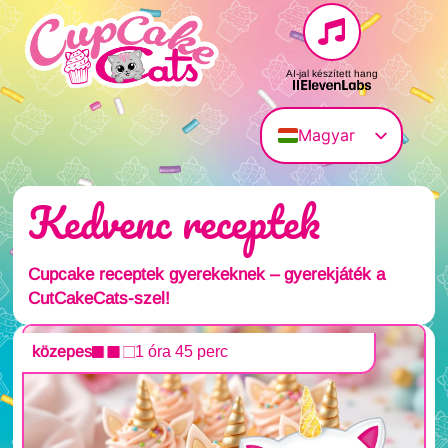
AI-jal készített hang
Magyar
Deutsch
Kedvenc receptek
English (UK)
Français
Polski
Cupcake receptek gyerekeknek – gyerekjáték a
CutCakeCats-szel!
Italiano
közepes
1 óra 45 perc