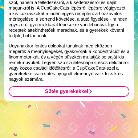
szól, hanem a felfedezésről, a kísérletezésről és saját
magunkról is. A CupCakeCats lépésről lépésre végigvezeti
a kis cukrászokat minden egyes recepten: a hozzávalók
mérlegelése, a sorrend követése, a sütő figyelése - minden
egyszerű, gyermekbarát lépésekre van lebontva. Így a
receptek áttekinthetőek maradnak, és a gyerekek követni
tudják, hol tartanak.
Ugyanakkor fontos dolgokat tanulnak meg eközben
megértik a mennyiségeket, gyakorolják a koncentrációt és a
finommotorikát, és a végén büszkén mutatják be saját kis
remekművüket. Legyen szó születésnapról, esős délutánról
vagy közös családi időtöltésről: a CupCakeCats-szel a
gyerekekkel való sütés nyugodt élménnyé válik kicsik és
nagyok számára.
Sütés gyerekekkel