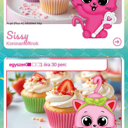
AI-jal (Flux AI) készített kép
Sissy
Koronamuffinok
egyszerű
1 óra 30 perc