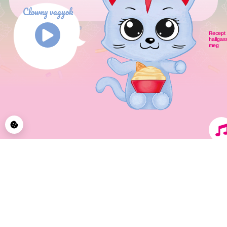
Clowny vagyok
Recept
hallgas
meg