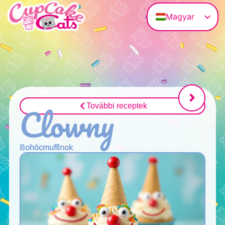
Magyar
Deutsch
English (UK)
Français
Polski
Italiano
Clowny
További receptek
Bohócmuffinok