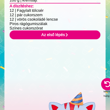
100 g | krémsajt
A díszítéshez:
12 | Fagylalt tölcsér
12 | pár cukorszem
12 | vörös csokoládé lencse
Piros rágógumiszálak
Színes cukorszórat
Az első lépés
AI-
jal
készí
hang