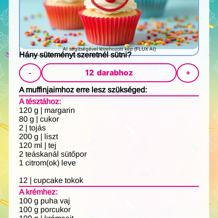
AI segítségével létrehozott kép (FLUX AI)
Hány süteményt szeretnél sütni?
12
darabhoz
-
+
A muffinjaimhoz erre lesz szükséged:
A tésztához:
120 g | margarin
80 g | cukor
2 | tojás
200 g | liszt
120 ml | tej
2 teáskanál sütőpor
1 citrom(ok) leve
12 | cupcake tokok
A krémhez:
100 g puha vaj
100 g porcukor