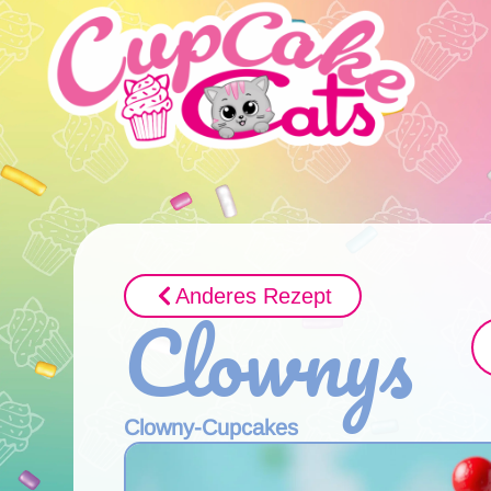
Anderes Rezept
Clownys
Clowny-Cupcakes