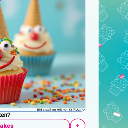
Bild erstellt mit Hilfe von KI (FLUX AI)
ken?
akes
+