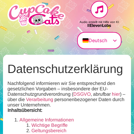
Audio erstellt mit Hilfe von KI
Deutsch
English (UK)
Magyar
Datenschutzerklärung
Français
Polski
Nachfolgend informieren wir Sie entsprechend den
gesetzlichen Vorgaben – insbesondere der EU-
Italiano
Datenschutzgrundverordnung (
DSGVO
, abrufbar
hier
) –
über die
Verarbeitung
personenbezogener Daten durch
unser Unternehmen.
Inhaltsübersicht:
Allgemeine Informationen
Wichtige Begriffe
Geltungsbereich