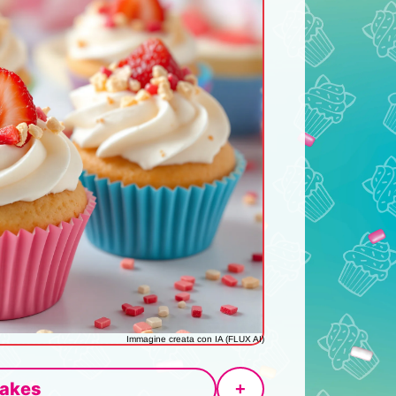
Immagine creata con IA (FLUX AI)
akes
+