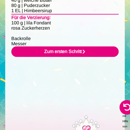
40 g | weiche Butter
80 g | Puderzucker
1 EL | Himbeersirup
Für die Verzierung:
100 g | lila Fondant
rosa Zuckerherzen
Backrolle
Messer
Zum ersten Schritt
Audi
erstel
mit
Hilfe
von