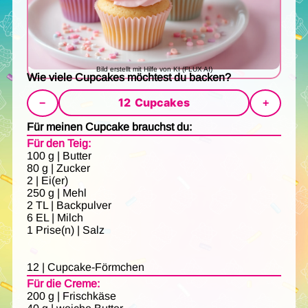
Bild erstellt mit Hilfe von KI (FLUX AI)
Wie viele Cupcakes möchtest du backen?
12
Cupcakes
−
+
Für meinen Cupcake brauchst du:
Für den Teig:
100 g | Butter
80 g | Zucker
2 | Ei(er)
250 g | Mehl
2 TL | Backpulver
6 EL | Milch
1 Prise(n) | Salz
12 | Cupcake-Förmchen
Für die Creme:
200 g | Frischkäse