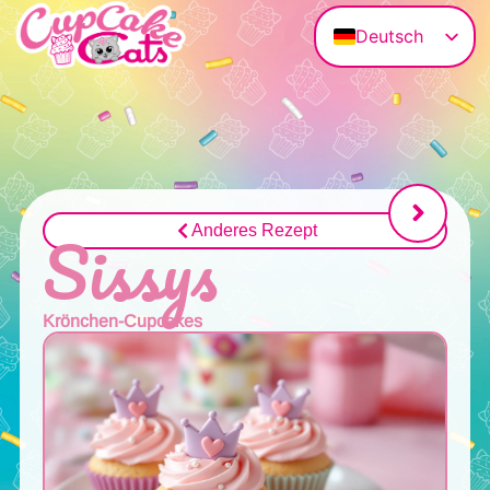
Deutsch
English (UK)
Magyar
Français
Polski
Italiano
Sissys
Anderes Rezept
Krönchen-Cupcakes