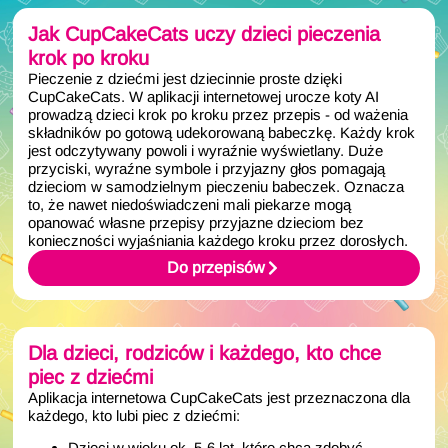
Jak CupCakeCats uczy dzieci pieczenia
krok po kroku
Pieczenie z dziećmi jest dziecinnie proste dzięki
CupCakeCats. W aplikacji internetowej urocze koty AI
prowadzą dzieci krok po kroku przez przepis - od ważenia
składników po gotową udekorowaną babeczkę. Każdy krok
jest odczytywany powoli i wyraźnie wyświetlany. Duże
przyciski, wyraźne symbole i przyjazny głos pomagają
dzieciom w samodzielnym pieczeniu babeczek. Oznacza
to, że nawet niedoświadczeni mali piekarze mogą
opanować własne przepisy przyjazne dzieciom bez
konieczności wyjaśniania każdego kroku przez dorosłych.
Do przepisów
Dla dzieci, rodziców i każdego, kto chce
piec z dziećmi
Aplikacja internetowa CupCakeCats jest przeznaczona dla
każdego, kto lubi piec z dziećmi:
Dzieci w wieku ok. 5-6 lat, które chcą zdobyć