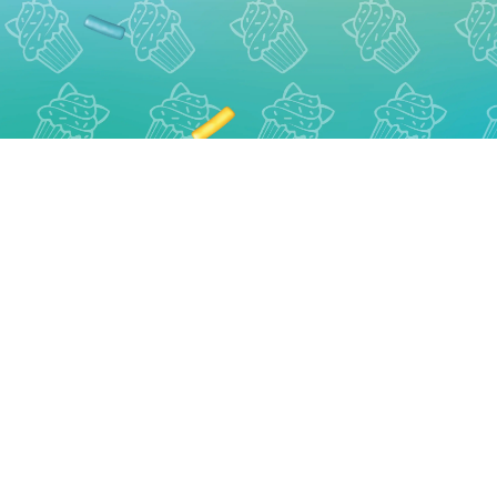
Ment
G