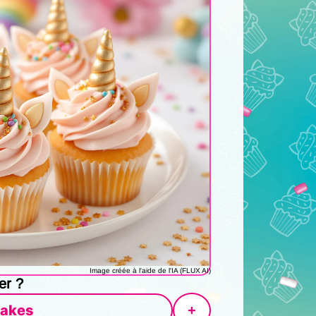
Image créée à l'aide de l'IA (FLUX AI)
er ?
akes
+