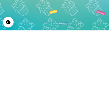
© 2026 CupCakeCats by Blue Ocean Entertainment A