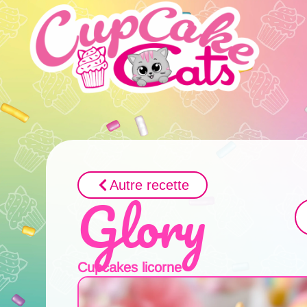
Autre recette
Glory
Cupcakes licorne