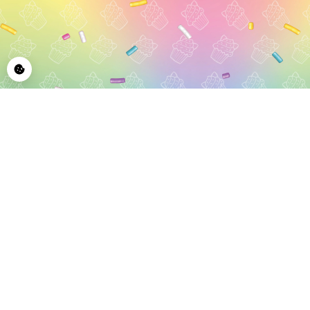
© 2026 CupCakeCats by Blue Ocean Entertainment AG