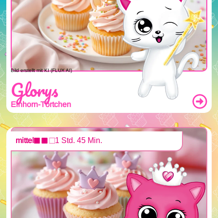
Bild erstellt mit KI (FLUX AI)
Glorys
Einhorn-Törtchen
mittel
1 Std. 45 Min.