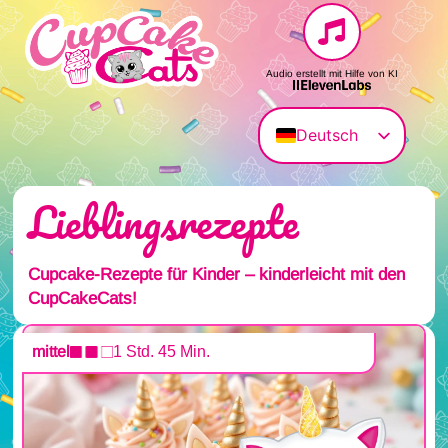
Audio erstellt mit Hilfe von KI
Deutsch
English (UK)
Lieblingsrezepte
Magyar
Français
Polski
Cupcake-Rezepte für Kinder – kinderleicht mit den
CupCakeCats!
Italiano
mittel
1 Std. 45 Min.