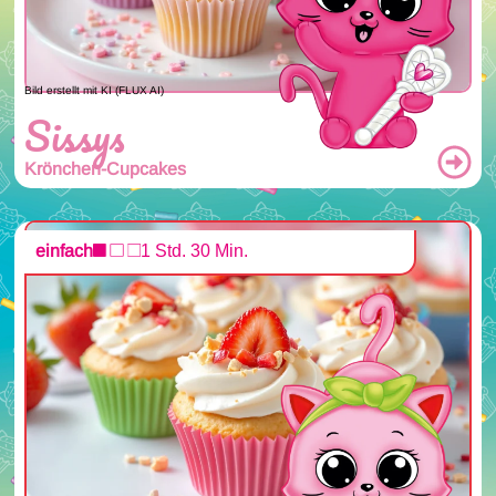
Bild erstellt mit KI (FLUX AI)
Sissys
Krönchen-Cupcakes
einfach
1 Std. 30 Min.